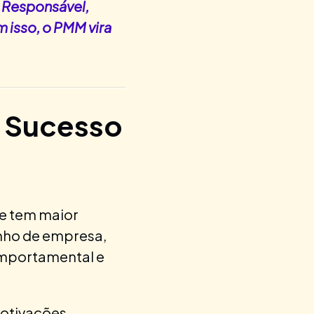
é Responsável,
 isso, o PMM vira
e Sucesso
 e tem maior
anho de empresa,
omportamental e
motivações