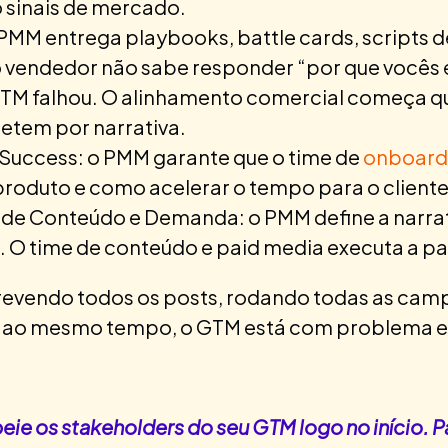
sinais de mercado.
MM entrega playbooks, battle cards, scripts d
o vendedor não sabe responder “por que vocês 
GTM falhou. O alinhamento comercial começa 
tem por narrativa.
uccess: o PMM garante que o time de
onboard
roduto e como acelerar o tempo para o cliente
de Conteúdo e Demanda: o PMM define a narrat
 time de conteúdo e paid media executa a part
revendo todos os posts, rodando todas as cam
ao mesmo tempo, o GTM está com problema est
ie os stakeholders do seu GTM logo no início. Pa