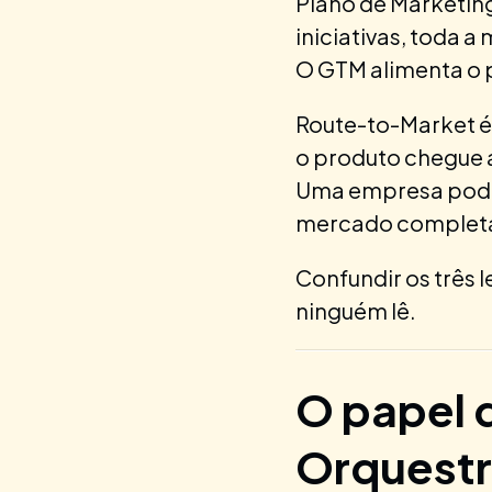
Plano de Marketing
iniciativas, toda
O GTM alimenta o p
Route-to-Market é 
o produto chegue a
Uma empresa pode 
mercado completam
Confundir os três 
ninguém lê.
O papel 
Orquest