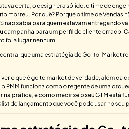
stava certa, o design era sólido, o time de enge
to morreu. Por quê? Porque o time de Vendas n
CS não sabia para quem estavam entregando val
 campanha para um perfil de cliente errado. C
o foi a lugar nenhum.
central que uma estratégia de Go-to-Market res
 ver o que é go to market de verdade, além da de
 o PMM funciona como o regente de uma orques
 na prática, e como medir se o seu GTM está f
klist de lançamento que você pode usar no seu 