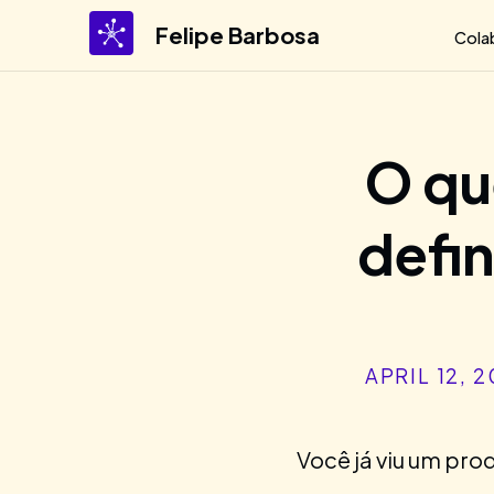
Felipe Barbosa
Cola
O qu
defi
APRIL 12, 2
Você já viu um pro