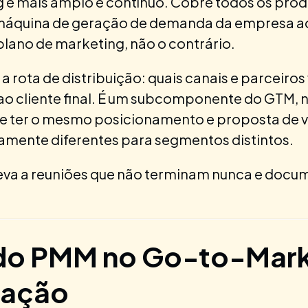
 é mais amplo e contínuo. Cobre todos os prod
 a máquina de geração de demanda da empresa a
lano de marketing, não o contrário.
a rota de distribuição: quais canais e parceiros
o cliente final. É um subcomponente do GTM, n
ter o mesmo posicionamento e proposta de va
ente diferentes para segmentos distintos.
leva a reuniões que não terminam nunca e docu
do PMM no Go-to-Mark
ração