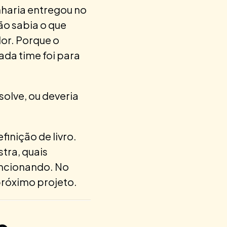
nharia entregou no
ão sabia o que
or. Porque o
ada time foi para
olve, ou deveria
finição de livro.
tra, quais
uncionando. No
próximo projeto.