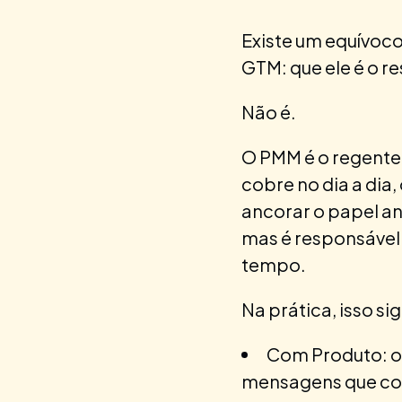
Existe um equívoc
GTM: que ele é o r
Não é.
O PMM é o regente 
cobre no dia a dia,
ancorar o papel an
mas é responsável
tempo.
Na prática, isso sig
Com Produto: o
mensagens que comu