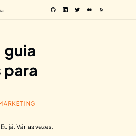
ia
 guia
 para
MARKETING
 já. Várias vezes.