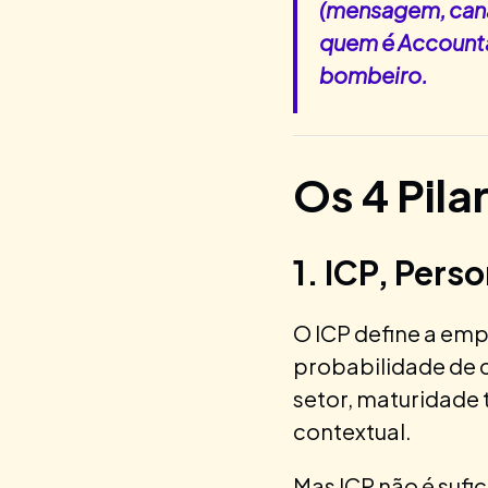
(mensagem, canal
quem é Accounta
bombeiro.
Os 4 Pil
1. ICP, Per
O ICP define a emp
probabilidade de c
setor, maturidade 
contextual.
Mas ICP não é sufi