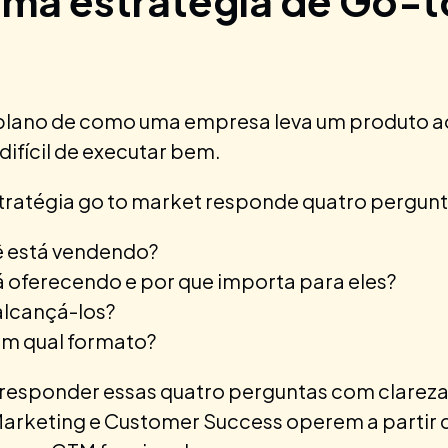
uma estratégia de Go-t
plano de como uma empresa leva um produto 
 difícil de executar bem.
stratégia go to market responde quatro pergun
 está vendendo?
 oferecendo e por que importa para eles?
alcançá-los?
em qual formato?
 responder essas quatro perguntas com clareza
Marketing e Customer Success operem a partir