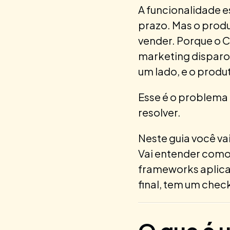
A funcionalidade e
prazo. Mas o produ
vender. Porque o 
marketing disparou
um lado, e o produt
Esse é o problema 
resolver.
Neste guia você vai
Vai entender como
frameworks aplicar
final, tem um chec