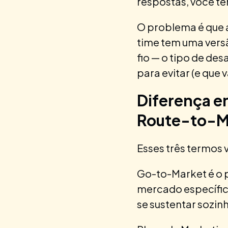
respostas, você t
O problema é que 
time tem uma versã
fio — o tipo de d
para evitar (e que 
Diferença e
Route-to-M
Esses três termos 
Go-to-Market é o 
mercado específic
se sustentar sozinh