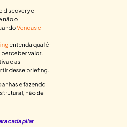
e discovery e
e não o
quando
Vendas e
ing
entenda qual é
 perceber valor.
iva e as
ir desse briefing.
panhas e fazendo
rutural, não de
ra cada pilar