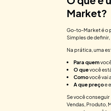
O que é 
Market?
Go-to-Market é o 
Simples de definir,
Na prática, uma e
Para quem
você
O que
você está
Como
você vai 
A que preço
e 
Se você conseguir
Vendas, Produto, 