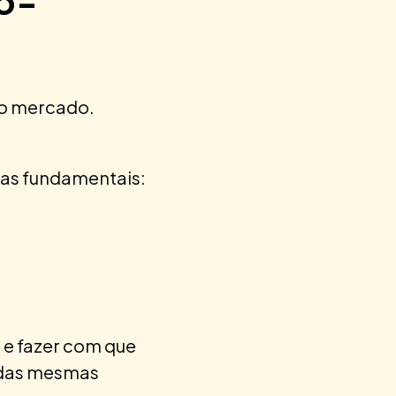
o-
ao mercado.
tas fundamentais:
 e fazer com que
 das mesmas