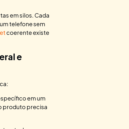
as em silos. Cada
a um telefone sem
et
coerente existe
eral e
ca:
específico em um
o produto precisa