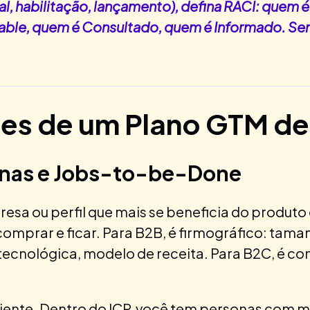
, habilitação, lançamento), defina RACI: quem 
ble, quem é Consultado, quem é Informado. Sem
ares de um Plano GTM d
sonas e Jobs-to-be-Done
resa ou perfil que mais se beneficia do produto
omprar e ficar. Para B2B, é firmográfico: tam
tecnológica, modelo de receita. Para B2C, é c
ciente. Dentro do ICP, você tem personas com 