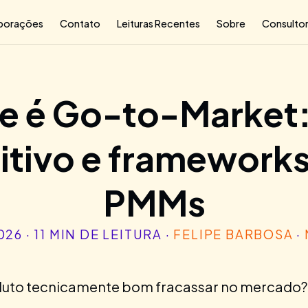
borações
Contato
Leituras Recentes
Sobre
Consultor
e é Go-to-Market:
nitivo e frameworks
PMMs
026 · 11 MIN DE LEITURA ·
FELIPE BARBOSA
·
duto tecnicamente bom fracassar no mercado? Eu