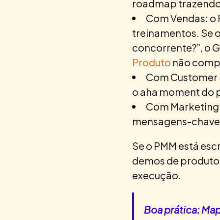
roadmap trazendo 
Com Vendas: o P
treinamentos. Se 
concorrente?”, o 
Produto
não compe
Com Customer S
o aha moment do p
Com Marketing 
mensagens-chave. O
Se o PMM está esc
demos de produto 
execução.
Boa prática:
Mape