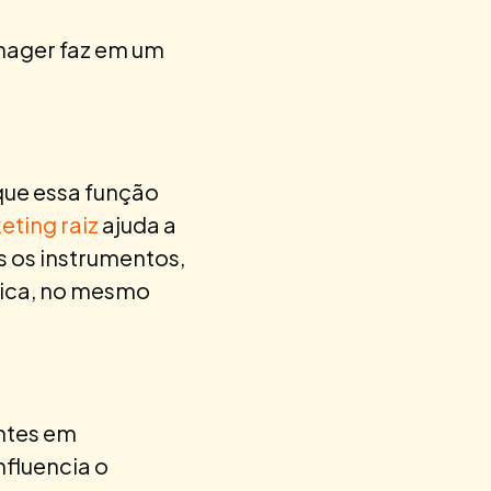
nager faz em um
que essa função
ting raiz
ajuda a
s os instrumentos,
sica, no mesmo
entes em
fluencia o